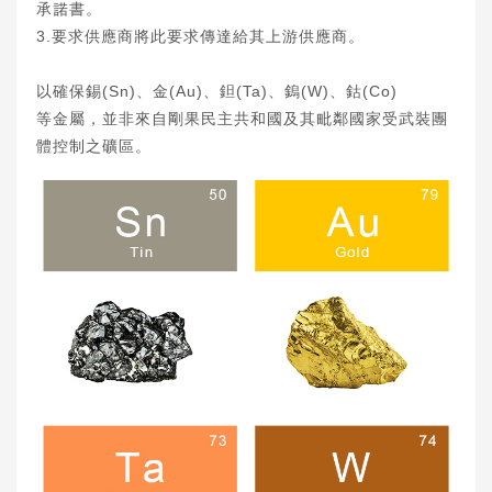
承諾書。
3.要求供應商將此要求傳達給其上游供應商。
以確保錫(Sn)、金(Au)、鉭(Ta)、鎢(W)、鈷(Co)
等金屬，並非來自剛果民主共和國及其毗鄰國家受武裝團
體控制之礦區。