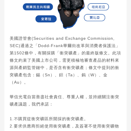
美國證管會(Securities and Exchange Commission,
SEC)通過之「Dodd-Frank華爾街改革與消費者保護法」
第1502條中，有關採購「衝突礦產」的最終版條文。此項
條文約束了美國上市公司，需更積極地審查產品的材料來
源與產銷監管鏈中，是否含有衝突礦產；條文中提到的衝
突礦產包含：錫（Sn）、鉭（Ta）、鎢（W）、金
（Au）。
華信光電自當善盡社會責任、尊重人權，並持續關注衝突
礦產議題，我們承諾：
1.不購買從衝突礦區所開採的衝突礦產。
2.要求供應商拒絕使用衝突礦產，及簽署不使用衝突礦物