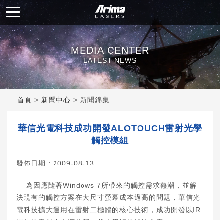
MEDIA CENTER
LATEST NEWS
首頁
>
新聞中心
> 新聞錦集
華信光電科技成功開發ALOTOUCH雷射光學
觸控模組
發佈日期：2009-08-13
為因應隨著Windows 7所帶來的觸控需求熱潮，並解
決現有的觸控方案在大尺寸螢幕成本過高的問題，華信光
電科技擴大運用在雷射二極體的核心技術，成功開發以IR