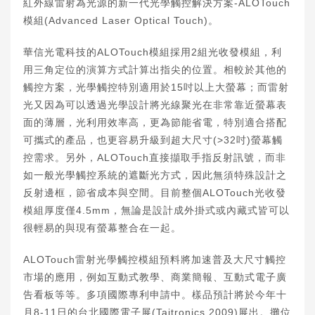
紅外線雷射為光源的新一代光學觸控解決方案-ALOTouch
模組(Advanced Laser Optical Touch)。
華信光電科技的ALOTouch模組採用2組光收發模組，利
用三角定位的演算方式計算出指尖的位置。相較於其他的
觸控方案，光學觸控特別適用於15吋以上大螢幕；而雷射
光又因為可以透過光學設計將光線聚光在非常靠近螢幕表
面的薄層，光利用效率高，更為節能省電，特別適合搭配
可攜式的產品，也更容易升級到超大尺寸(>32吋)螢幕觸
控需求。另外，ALOTouch直接擷取手指反射訊號，而非
如一般光學觸控系統的遮斷光方式，因此無須特殊設計之
反射邊框，節省成本與空間。目前整個ALOTouch光收發
模組厚度僅4.5mm，無論是設計成外掛式或內藏式皆可以
很輕易的與現有螢幕整合在一起。
ALOTouch雷射光學觸控模組預料將加速普及大尺寸觸控
市場的應用，例如互動式教學、商業簡報、互動式電子廣
告看板等等。多項國際專利申請中。樣品預計將於今年十
月8-11日的台北國際電子展(Taitronics 2009)展出。攤位